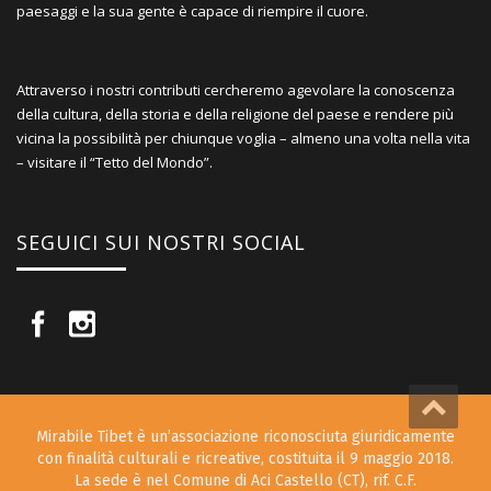
paesaggi e la sua gente è capace di riempire il cuore.
Attraverso i nostri contributi cercheremo agevolare la conoscenza
della cultura, della storia e della religione del paese e rendere più
vicina la possibilità per chiunque voglia – almeno una volta nella vita
– visitare il “Tetto del Mondo”.
SEGUICI SUI NOSTRI SOCIAL
Mirabile Tibet è un’associazione riconosciuta giuridicamente
con finalità culturali e ricreative, costituita il 9 maggio 2018.
La sede è nel Comune di Aci Castello (CT), rif. C.F.