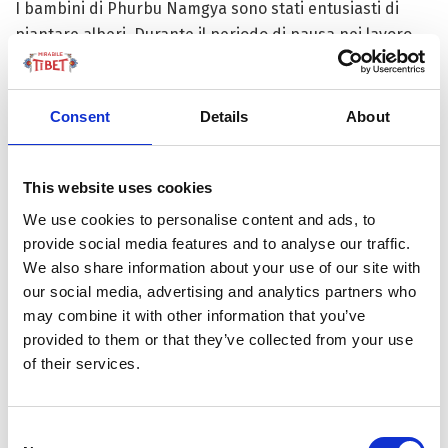
I bambini di Phurbu Namgya sono stati entusiasti di
piantare alberi. Durante il periodo di pausa nei lavoro
agricoli, la famiglia lavorava insieme per piantare alberi.
Ora che i bambini sono cresciuti e che i nipoti si sono
laureati e sono andati a lavorare, tornano ancora
Consent
Details
About
durante le vacanze e le due nipoti che vivono a Nyingchi
portano sempre alcuni semi di alberi.
This website uses cookies
In precedenza, Phurbu Namgya piantava
We use cookies to personalise content and ads, to
principalmente alcune specie di alberi locali adattate al
provide social media features and to analyse our traffic.
clima, che avrebbero potuto sopravvivere più
We also share information about your use of our site with
facilmente, come pioppo tibetano, salice e così via. Più
our social media, advertising and analytics partners who
tardi, ha provato alcuni altri alberi, che crescono un po’
may combine it with other information that you’ve
provided to them or that they’ve collected from your use
più lentamente degli alberi locali, ma si adattano
of their services.
gradualmente al clima.
Phurbu Namgya sta invecchiando e quest’anno ha
Consent
piantato solo otto alberi. Sebbene i suoi figli e nipoti