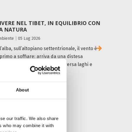
IVERE NEL TIBET, IN EQUILIBRIO CON
A NATURA
mbiente
|
05 Lug 2026
l’alba, sull’altopiano settentrionale, il vento è
l primo a soffiare: arriva da una distesa
pparentemente deserta, attraversa laghi e
ati, e si dirige verso le...
About
LEGGI TUTTO
se our traffic. We also share
ers who may combine it with