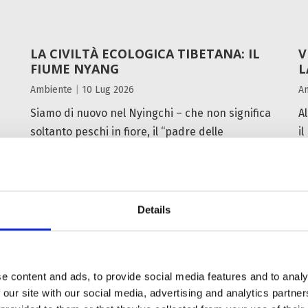
LA CIVILTÀ ECOLOGICA TIBETANA: IL
V
FIUME NYANG
L
Ambiente
|
10 Lug 2026
A
Siamo di nuovo nel Nyingchi – che non significa
Al
soltanto peschi in fiore, il “padre delle
i
montagne tibetane” Namcha Barwa o
a
suggestioni d’inverno. La ‘Svizzera...
pr
Details
LEGGI TUTTO
e content and ads, to provide social media features and to analy
 our site with our social media, advertising and analytics partn