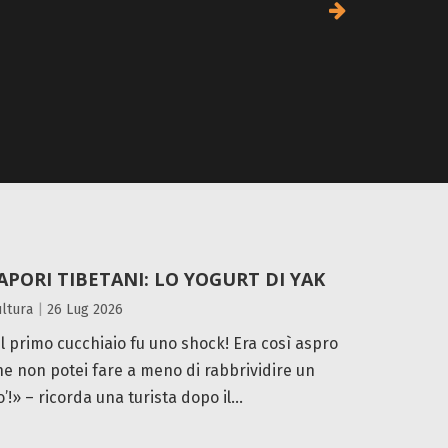
APORI TIBETANI: LO YOGURT DI YAK
LE “GU
QINGHA
ltura
|
26 Lug 2026
Ambiente
Il primo cucchiaio fu uno shock! Era così aspro
Nella reg
he non potei fare a meno di rabbrividire un
l’intera 
’!» – ricorda una turista dopo il...
è una prio
dell’ambie