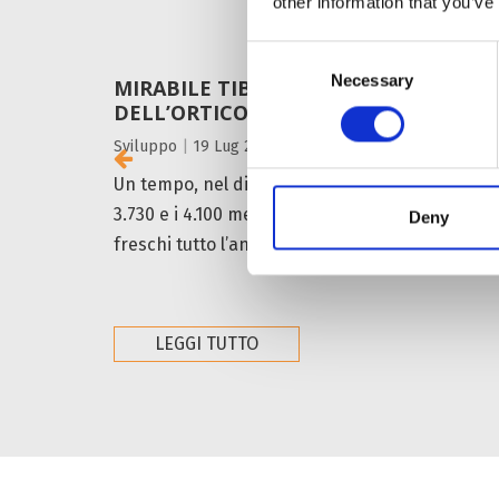
other information that you’ve
Consent
Necessary
Selection
MIRABILE TIBET: L’IA IN AIUTO
DELL’ORTICOLTURA
Sviluppo
|
19 Lug 2026
Un tempo, nel distretto di Dagze a Lhasa – tra 
3.730 e i 4.100 metri sul mare -, coltivare ortagg
Deny
freschi tutto l’anno sembrava...
LEGGI TUTTO