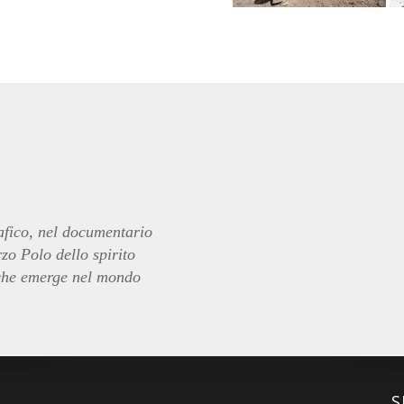
afico, nel documentario
rzo Polo dello spirito
à che emerge nel mondo
S