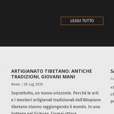
LEGGI TUTTO
T
ARTIGIANATO TIBETANO: ANTICHE
S
TRADIZIONI, GIOVANI MANI
Cu
News
|
28 Lug 2026
«
Soprattutto, un nuovo orizzonte. Perché le arti
c
e i mestieri artigianali tradizionali dell’Altopiano
po
tibetano stanno raggiungendo il mondo. In una
bottega nel Sichuan, l’ormai ottava...