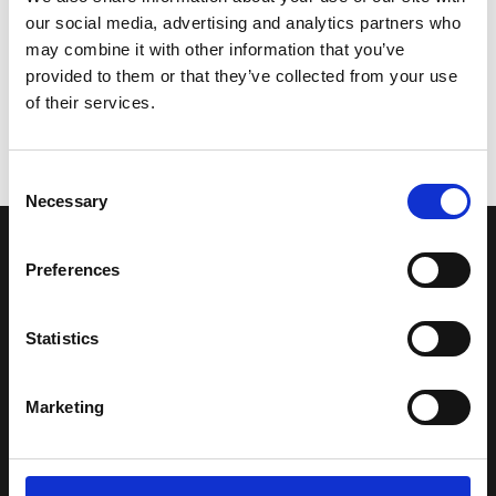
our social media, advertising and analytics partners who
may combine it with other information that you’ve
provided to them or that they’ve collected from your use
of their services.
Consent
Necessary
Selection
LA NOSTRA MISSION
Preferences
Una comunità di appassionati della cultura tibetana che hanno
Statistics
avuto modo di viaggiare e conoscere questa meravigliosa regione.
Una regione affascinante, densa di spiritualità che con i suoi
paesaggi e la sua gente è capace di riempire il cuore.
Marketing
Attraverso i nostri contributi cercheremo agevolare la conoscenza