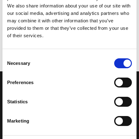
We also share information about your use of our site with
our social media, advertising and analytics partners who
may combine it with other information that you’ve
provided to them or that they’ve collected from your use
of their services.
Consent
Necessary
Selection
Preferences
LA NOSTRA MISSION
Statistics
Una comunità di appassionati della cultura tibetana che hanno
avuto modo di viaggiare e conoscere questa meravigliosa regione.
Una regione affascinante, densa di spiritualità che con i suoi
Marketing
paesaggi e la sua gente è capace di riempire il cuore.