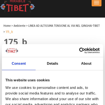
Toggl
navig
Home
>
Ambiente
>
LINEA AD ALTISSIMA TENSIONE AL VIA NEL QINGHAI-TIBET
>
175_b
175_b
by Redazione I
|
28 Gen 2026
|
Consent
Details
About
This website uses cookies
We use cookies to personalise content and ads, to
provide social media features and to analyse our traffic.
We also share information about your use of our site with
our social media, advertising and analytics partners who