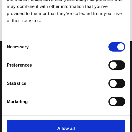
may combine it with other information that you’ve
provided to them or that they’ve collected from your use
of their services.
Consent
Necessary
Selection
LA NOSTRA MISSION
Preferences
Una comunità di appassionati della cultura tibetana che hanno
avuto modo di viaggiare e conoscere questa meravigliosa regione.
Statistics
Una regione affascinante, densa di spiritualità che con i suoi
paesaggi e la sua gente è capace di riempire il cuore.
Marketing
Attraverso i nostri contributi cercheremo agevolare la conoscenza
della cultura, della storia e della religione del paese e rendere più
vicina la possibilità per chiunque voglia – almeno una volta nella vita
Allow all