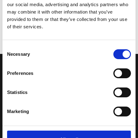
our social media, advertising and analytics partners who
may combine it with other information that you’ve
provided to them or that they’ve collected from your use
of their services.
Consent
Necessary
Selection
LA NOSTRA MISSION
Preferences
Una comunità di appassionati della cultura tibetana che hanno
Statistics
avuto modo di viaggiare e conoscere questa meravigliosa regione.
Una regione affascinante, densa di spiritualità che con i suoi
paesaggi e la sua gente è capace di riempire il cuore.
Marketing
Attraverso i nostri contributi cercheremo agevolare la conoscenza
della cultura, della storia e della religione del paese e rendere più