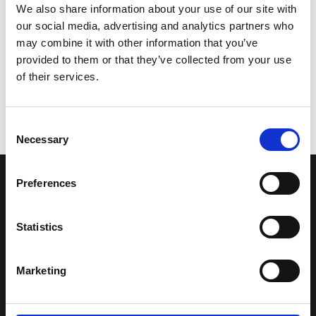
We also share information about your use of our site with
our social media, advertising and analytics partners who
may combine it with other information that you’ve
provided to them or that they’ve collected from your use
of their services.
Consent
Necessary
Selection
Preferences
LA NOSTRA MISSION
Statistics
Una comunità di appassionati della cultura tibetana che hanno
avuto modo di viaggiare e conoscere questa meravigliosa regione.
Una regione affascinante, densa di spiritualità che con i suoi
Marketing
paesaggi e la sua gente è capace di riempire il cuore.