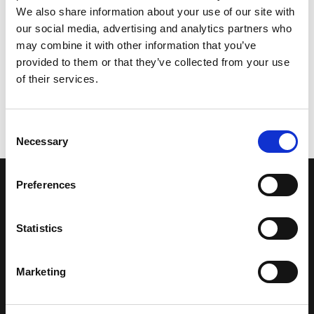
We also share information about your use of our site with
our social media, advertising and analytics partners who
may combine it with other information that you’ve
provided to them or that they’ve collected from your use
of their services.
Consent
Necessary
Selection
Preferences
LA NOSTRA MISSION
Statistics
Una comunità di appassionati della cultura tibetana che hanno
avuto modo di viaggiare e conoscere questa meravigliosa regione.
Una regione affascinante, densa di spiritualità che con i suoi
Marketing
paesaggi e la sua gente è capace di riempire il cuore.