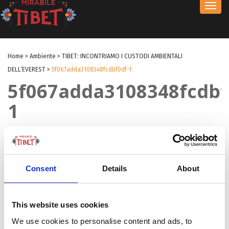
Toggl
navig
Home
>
Ambiente
>
TIBET: INCONTRIAMO I CUSTODI AMBIENTALI
DELL’EVEREST
>
5f067adda3108348fcdbf0df-1
5f067adda3108348fcdbf
1
by Redazione
|
20 Giu 2023
|
Consent
Details
About
This website uses cookies
We use cookies to personalise content and ads, to