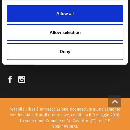
Allow all
Attraverso i nostri contributi cercheremo agevolare la conoscenza
della cultura, della storia e della religione del paese e rendere più
vicina la possibilità per chiunque voglia – almeno una volta nella vita
Allow selection
– visitare il “Tetto del Mondo”.
Deny
SEGUICI SUI NOSTRI SOCIAL
Mirabile Tibet è un’associazione riconosciuta giuridicamente
con finalità culturali e ricreative, costituita il 9 maggio 2018.
La sede è nel Comune di Aci Castello (CT), rif. C.F.
90064990873.