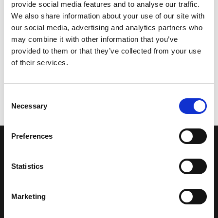
provide social media features and to analyse our traffic.
We also share information about your use of our site with
our social media, advertising and analytics partners who
may combine it with other information that you’ve
provided to them or that they’ve collected from your use
of their services.
Consent
Necessary
Selection
Preferences
LA NOSTRA MISSION
Statistics
Una comunità di appassionati della cultura tibetana che hanno
avuto modo di viaggiare e conoscere questa meravigliosa regione.
Marketing
Una regione affascinante, densa di spiritualità che con i suoi
paesaggi e la sua gente è capace di riempire il cuore.