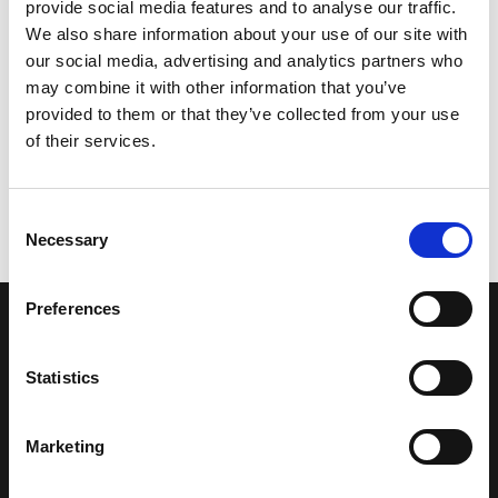
provide social media features and to analyse our traffic.
We also share information about your use of our site with
our social media, advertising and analytics partners who
may combine it with other information that you’ve
provided to them or that they’ve collected from your use
of their services.
Consent
Necessary
Selection
Preferences
LA NOSTRA MISSION
Statistics
Una comunità di appassionati della cultura tibetana che hanno
avuto modo di viaggiare e conoscere questa meravigliosa regione.
Marketing
Una regione affascinante, densa di spiritualità che con i suoi
paesaggi e la sua gente è capace di riempire il cuore.