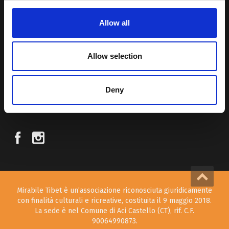
Allow all
Attraverso i nostri contributi cercheremo agevolare la conoscenza
della cultura, della storia e della religione del paese e rendere più
vicina la possibilità per chiunque voglia – almeno una volta nella vita
Allow selection
– visitare il “Tetto del Mondo”.
Deny
SEGUICI SUI NOSTRI SOCIAL
Mirabile Tibet è un’associazione riconosciuta giuridicamente
con finalità culturali e ricreative, costituita il 9 maggio 2018.
La sede è nel Comune di Aci Castello (CT), rif. C.F.
90064990873.