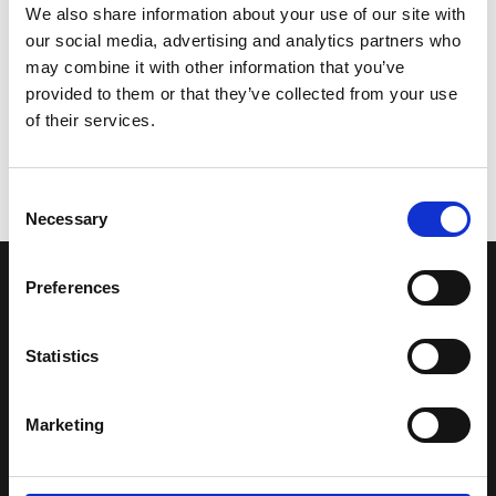
We also share information about your use of our site with
our social media, advertising and analytics partners who
may combine it with other information that you’ve
provided to them or that they’ve collected from your use
of their services.
Consent
Necessary
Selection
Preferences
LA NOSTRA MISSION
Statistics
Una comunità di appassionati della cultura tibetana che hanno
avuto modo di viaggiare e conoscere questa meravigliosa regione.
Una regione affascinante, densa di spiritualità che con i suoi
Marketing
paesaggi e la sua gente è capace di riempire il cuore.