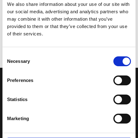
We also share information about your use of our site with
our social media, advertising and analytics partners who
may combine it with other information that you’ve
provided to them or that they’ve collected from your use
of their services.
Consent
Necessary
Selection
Preferences
LA NOSTRA MISSION
Statistics
Una comunità di appassionati della cultura tibetana che hanno
avuto modo di viaggiare e conoscere questa meravigliosa regione.
Una regione affascinante, densa di spiritualità che con i suoi
Marketing
paesaggi e la sua gente è capace di riempire il cuore.