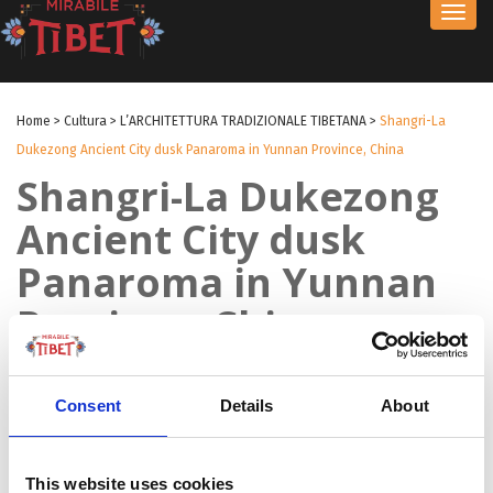
Toggl
navig
Home
>
Cultura
>
L’ARCHITETTURA TRADIZIONALE TIBETANA
>
Shangri-La
Dukezong Ancient City dusk Panaroma in Yunnan Province, China
Shangri-La Dukezong
Ancient City dusk
Panaroma in Yunnan
Province, China
by Redazione I
|
13 Mag 2024
|
Consent
Details
About
This website uses cookies