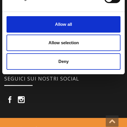
avuto modo di viaggiare e conoscere questa meravigliosa regione.
Una regione affascinante, densa di spiritualità che con i suoi
paesaggi e la sua gente è capace di riempire il cuore.
Allow all
Attraverso i nostri contributi cercheremo agevolare la conoscenza
Allow selection
della cultura, della storia e della religione del paese e rendere più
vicina la possibilità per chiunque voglia – almeno una volta nella vita
– visitare il “Tetto del Mondo”.
Deny
SEGUICI SUI NOSTRI SOCIAL