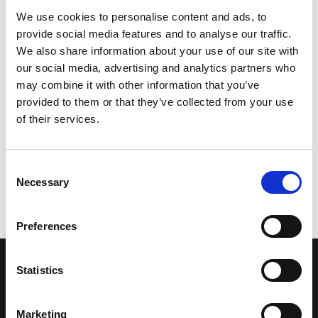
We use cookies to personalise content and ads, to
provide social media features and to analyse our traffic.
We also share information about your use of our site with
our social media, advertising and analytics partners who
may combine it with other information that you’ve
provided to them or that they’ve collected from your use
of their services.
Consent
Necessary
Selection
Preferences
Statistics
LA NOSTRA MISSION
Marketing
Una comunità di appassionati della cultura tibetana che hanno