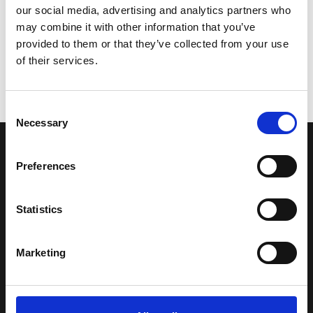
our social media, advertising and analytics partners who
may combine it with other information that you’ve
provided to them or that they’ve collected from your use
of their services.
Consent
Necessary
Selection
LA NOSTRA MISSION
Preferences
Una comunità di appassionati della cultura tibetana che hanno
Statistics
avuto modo di viaggiare e conoscere questa meravigliosa regione.
Una regione affascinante, densa di spiritualità che con i suoi
paesaggi e la sua gente è capace di riempire il cuore.
Marketing
Attraverso i nostri contributi cercheremo agevolare la conoscenza
della cultura, della storia e della religione del paese e rendere più