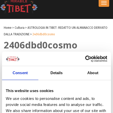
Toggl
navig
Home
>
Cultura
>
ASTROLOGIA IN TIBET: REDATTO UN ALMANACCO DERIVATO
DALLA TRADIZIONE
>
2406dbd0cosmo
2406dbd0cosmo
by Redazione
|
02 Lug 2019
|
Consent
Details
About
This website uses cookies
We use cookies to personalise content and ads, to
provide social media features and to analyse our traffic.
We also share information about your use of our site with