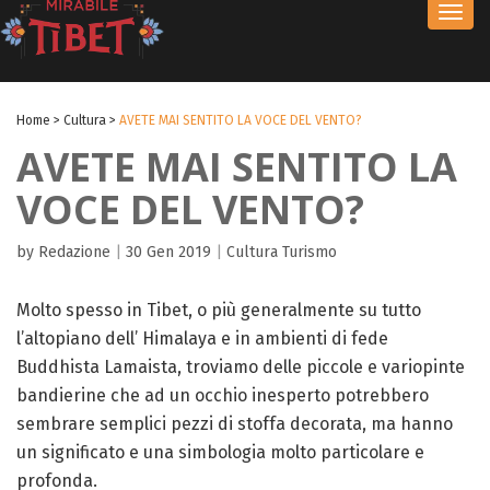
Toggl
navig
Home
>
Cultura
>
AVETE MAI SENTITO LA VOCE DEL VENTO?
AVETE MAI SENTITO LA
VOCE DEL VENTO?
by Redazione
|
30 Gen 2019
|
Cultura
Turismo
Molto spesso in Tibet, o più generalmente su tutto
l’altopiano dell’ Himalaya e in ambienti di fede
Buddhista Lamaista, troviamo delle piccole e variopinte
bandierine che ad un occhio inesperto potrebbero
sembrare semplici pezzi di stoffa decorata, ma hanno
un significato e una simbologia molto particolare e
profonda.