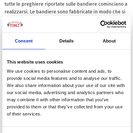
tutte le preghiere riportate sulle bandiere cominciano a
realizzarsi. Le bandiere sono fabbricate in modo che si
consumino e si distruggano naturalmente, proprio
perché esse simboleggiano il decadimento della vita
stessa, che si chiude e si riapre in un ciclo continuo.
Consent
Details
About
Vedendo consumarsi le bandiere, infatti, l’uomo
comprende che la vita non è eterna, non è stabile e che
tutto è in continuo mutamento. I colori, invece, ci
This website uses cookies
riportano alle verità fondamentali della vita terrena,
We use cookies to personalise content and ads, to
che assume il valore di un dono che ci appartiene solo
provide social media features and to analyse our traffic.
per un breve viaggio. Le vecchie bandiere che sono
We also share information about your use of our site with
ormai consumate possono essere sì cambiate, ma
our social media, advertising and analytics partners who
anche in questo caso mai gettate via, bensì bruciate,
may combine it with other information that you’ve
affinché il fumo possa trasportare la loro benedizione.
provided to them or that they’ve collected from your use
of their services.
Osservando bene le Dar Cho si può notare una precisa
simbologia. Spesso al centro delle bandiere è raffigurato