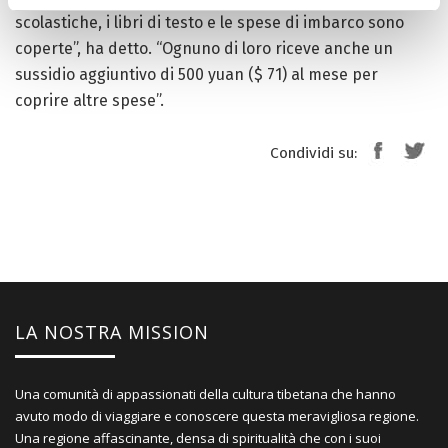
scolastiche, i libri di testo e le spese di imbarco sono
coperte”, ha detto. “Ognuno di loro riceve anche un
sussidio aggiuntivo di 500 yuan ($ 71) al mese per
coprire altre spese”.
Condividi su:
LA NOSTRA MISSION
Una comunità di appassionati della cultura tibetana che hanno
avuto modo di viaggiare e conoscere questa meravigliosa regione.
Una regione affascinante, densa di spiritualità che con i suoi