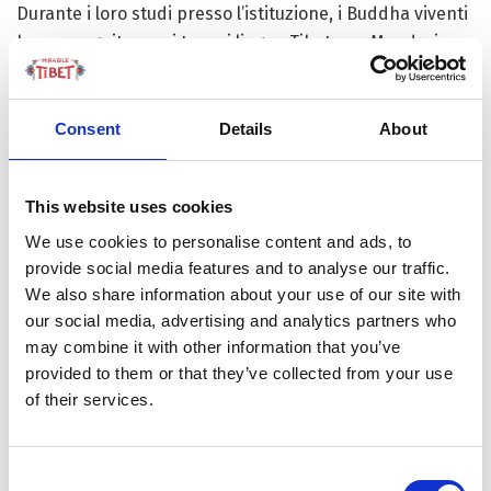
Durante i loro studi presso l’istituzione, i Buddha viventi
hanno seguito corsi tra cui lingua Tibetana, Mandarina,
Inglese, biologia e scienza － nonché i corsi di
insegnamento del Dharma － per svolgere i loro compiti
di scuola media negli ultimi tre anni.
Consent
Details
About
Thubthen Gyidrak, un Buddha vivente del Monastero di
Ngothok nella città di Nagchu della regione autonoma,
This website uses cookies
ha affermato di essere stato iscritto dal college nel 2016
We use cookies to personalise content and ads, to
e di aver frequentato corsi di cultura negli ultimi cinque
provide social media features and to analyse our traffic.
anni. Ha detto che avrebbe studiato corsi religiosi nel
We also share information about your use of our site with
suo prossimo periodo di apprendimento al college.
our social media, advertising and analytics partners who
may combine it with other information that you’ve
“I corsi culturali possono supportare il mio studio sulla
provided to them or that they’ve collected from your use
religione. In particolare, la matematica può aiutarmi a
of their services.
coltivare un pensiero logico migliore, il che è molto utile
per il mio corso di dibattito sul Dharma”, ha detto.
Consent