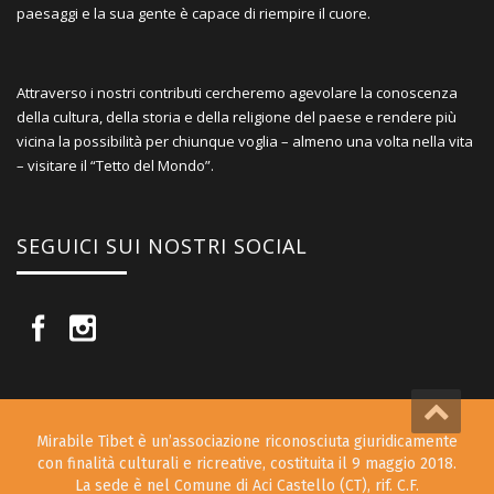
paesaggi e la sua gente è capace di riempire il cuore.
Attraverso i nostri contributi cercheremo agevolare la conoscenza
della cultura, della storia e della religione del paese e rendere più
vicina la possibilità per chiunque voglia – almeno una volta nella vita
– visitare il “Tetto del Mondo”.
SEGUICI SUI NOSTRI SOCIAL
Mirabile Tibet è un’associazione riconosciuta giuridicamente
con finalità culturali e ricreative, costituita il 9 maggio 2018.
La sede è nel Comune di Aci Castello (CT), rif. C.F.