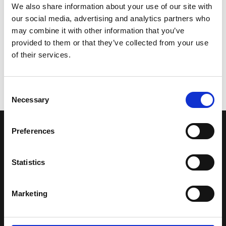
We also share information about your use of our site with
our social media, advertising and analytics partners who
may combine it with other information that you’ve
provided to them or that they’ve collected from your use
of their services.
Consent
Necessary
Selection
Preferences
LA NOSTRA MISSION
Statistics
Una comunità di appassionati della cultura tibetana che hanno
avuto modo di viaggiare e conoscere questa meravigliosa regione.
Una regione affascinante, densa di spiritualità che con i suoi
Marketing
paesaggi e la sua gente è capace di riempire il cuore.