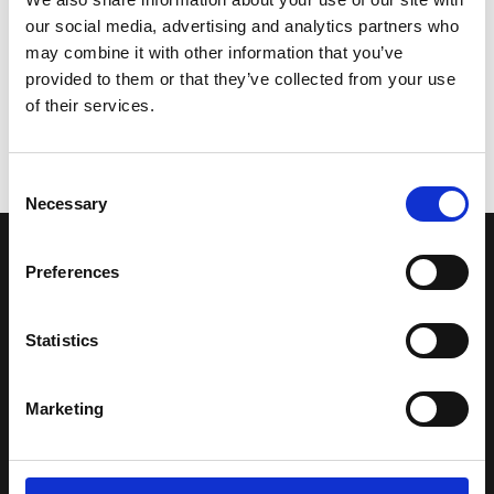
our social media, advertising and analytics partners who
may combine it with other information that you’ve
provided to them or that they’ve collected from your use
of their services.
Consent
Necessary
Selection
LA NOSTRA MISSION
Preferences
Una comunità di appassionati della cultura tibetana che hanno
Statistics
avuto modo di viaggiare e conoscere questa meravigliosa regione.
Una regione affascinante, densa di spiritualità che con i suoi
paesaggi e la sua gente è capace di riempire il cuore.
Marketing
Attraverso i nostri contributi cercheremo agevolare la conoscenza