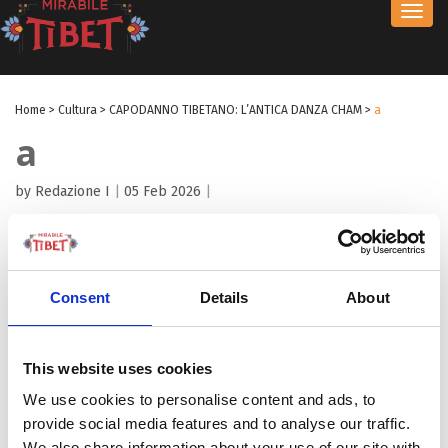
Toggl
navig
Home
>
Cultura
>
CAPODANNO TIBETANO: L’ANTICA DANZA CHAM
>
a
a
by Redazione I
|
05 Feb 2026
|
Consent
Details
About
This website uses cookies
We use cookies to personalise content and ads, to
provide social media features and to analyse our traffic.
We also share information about your use of our site with