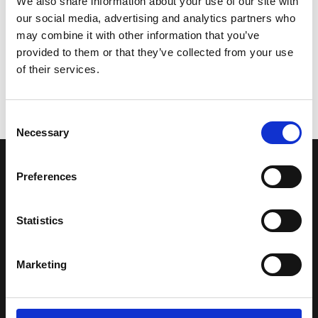
We also share information about your use of our site with
our social media, advertising and analytics partners who
may combine it with other information that you’ve
provided to them or that they’ve collected from your use
of their services.
Consent
Necessary
Selection
LA NOSTRA MISSION
Preferences
Una comunità di appassionati della cultura tibetana che hanno
Statistics
avuto modo di viaggiare e conoscere questa meravigliosa regione.
Una regione affascinante, densa di spiritualità che con i suoi
Marketing
paesaggi e la sua gente è capace di riempire il cuore.
Attraverso i nostri contributi cercheremo agevolare la conoscenza