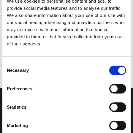
We use cookies to personalise content and ads, to
provide social media features and to analyse our traffic.
We also share information about your use of our site with
our social media, advertising and analytics partners who
may combine it with other information that you’ve
provided to them or that they’ve collected from your use
of their services.
Consent
Necessary
Selection
Preferences
LA NOSTRA MISSION
Statistics
Una comunità di appassionati della cultura tibetana che hanno
Marketing
avuto modo di viaggiare e conoscere questa meravigliosa regione.