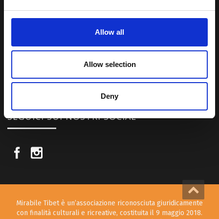
Una regione affascinante, densa di spiritualità che con i suoi
paesaggi e la sua gente è capace di riempire il cuore.
Allow all
Attraverso i nostri contributi cercheremo agevolare la conoscenza
della cultura, della storia e della religione del paese e rendere più
Allow selection
vicina la possibilità per chiunque voglia – almeno una volta nella vita
– visitare il “Tetto del Mondo”.
Deny
SEGUICI SUI NOSTRI SOCIAL
Mirabile Tibet è un’associazione riconosciuta giuridicamente
con finalità culturali e ricreative, costituita il 9 maggio 2018.