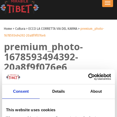
Toggl
navig
Home
>
Cultura
>
ECCO LA CORRETTA VIA DEL KARMA
>
premium_photo-
1678593494392-20a8f9f076e6
premium_photo-
1678593494392-
20a8f9f076e6
by Redazione
|
11 Mag 2023
|
Consent
Details
About
This website uses cookies