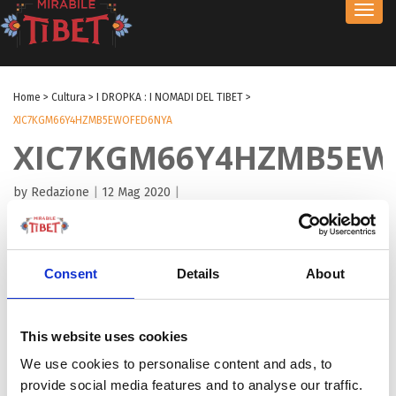
Toggl
navig
Home
>
Cultura
>
I DROPKA : I NOMADI DEL TIBET
>
XIC7KGM66Y4HZMB5EWOFED6NYA
XIC7KGM66Y4HZMB5EW
by Redazione
|
12 Mag 2020
|
Consent
Details
About
This website uses cookies
We use cookies to personalise content and ads, to
provide social media features and to analyse our traffic.