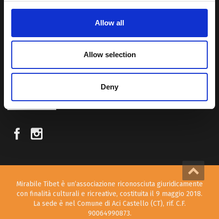
Allow all
Attraverso i nostri contributi cercheremo agevolare la conoscenza
della cultura, della storia e della religione del paese e rendere più
vicina la possibilità per chiunque voglia – almeno una volta nella vita
Allow selection
– visitare il “Tetto del Mondo”.
Deny
SEGUICI SUI NOSTRI SOCIAL
Mirabile Tibet è un’associazione riconosciuta giuridicamente
con finalità culturali e ricreative, costituita il 9 maggio 2018.
La sede è nel Comune di Aci Castello (CT), rif. C.F.
90064990873.