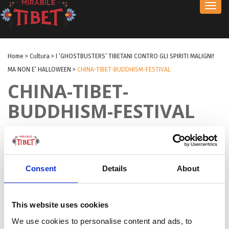
Toggl
navig
Home
>
Cultura
>
I ‘GHOSTBUSTERS’ TIBETANI CONTRO GLI SPIRITI MALIGNI!
MA NON E’ HALLOWEEN
>
CHINA-TIBET-BUDDHISM-FESTIVAL
CHINA-TIBET-
BUDDHISM-FESTIVAL
by Redazione
|
29 Ott 2021
|
Consent
Details
About
This website uses cookies
We use cookies to personalise content and ads, to