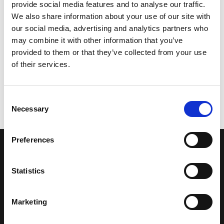
provide social media features and to analyse our traffic.
We also share information about your use of our site with
our social media, advertising and analytics partners who
may combine it with other information that you’ve
provided to them or that they’ve collected from your use
of their services.
Consent
Necessary
Selection
Preferences
LA NOSTRA MISSION
Statistics
Una comunità di appassionati della cultura tibetana che hanno
avuto modo di viaggiare e conoscere questa meravigliosa regione.
Marketing
Una regione affascinante, densa di spiritualità che con i suoi
paesaggi e la sua gente è capace di riempire il cuore.