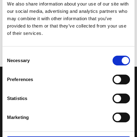
We also share information about your use of our site with
our social media, advertising and analytics partners who
may combine it with other information that you’ve
provided to them or that they’ve collected from your use
of their services.
Consent
Necessary
Selection
Preferences
LA NOSTRA MISSION
Statistics
Una comunità di appassionati della cultura tibetana che hanno
avuto modo di viaggiare e conoscere questa meravigliosa regione.
Una regione affascinante, densa di spiritualità che con i suoi
Marketing
paesaggi e la sua gente è capace di riempire il cuore.