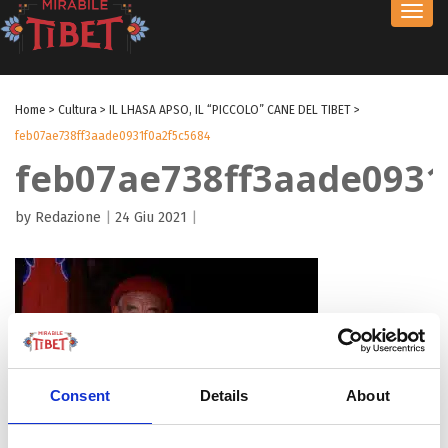
Toggl
navig
Home
>
Cultura
>
IL LHASA APSO, IL “PICCOLO” CANE DEL TIBET
>
feb07ae738ff3aade0931f0a2f5c5684
feb07ae738ff3aade0931
by Redazione
|
24 Giu 2021
|
Consent
Details
About