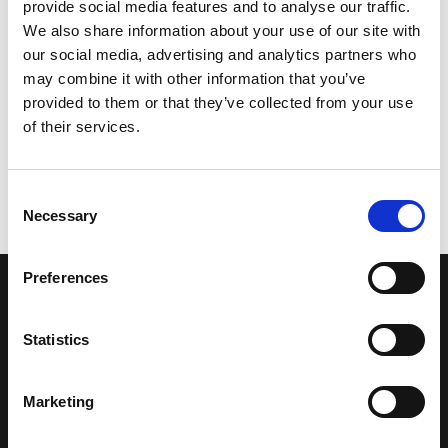
provide social media features and to analyse our traffic.
We also share information about your use of our site with
our social media, advertising and analytics partners who
may combine it with other information that you’ve
provided to them or that they’ve collected from your use
of their services.
Consent
Necessary
Selection
Preferences
LA NOSTRA MISSION
Statistics
Una comunità di appassionati della cultura tibetana che hanno
avuto modo di viaggiare e conoscere questa meravigliosa regione.
Marketing
Una regione affascinante, densa di spiritualità che con i suoi
paesaggi e la sua gente è capace di riempire il cuore.