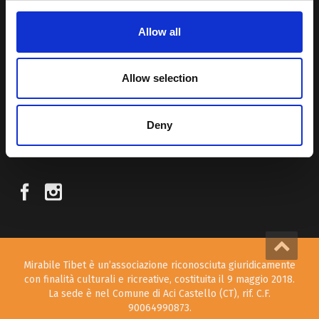
Allow all
Attraverso i nostri contributi cercheremo agevolare la conoscenza
della cultura, della storia e della religione del paese e rendere più
vicina la possibilità per chiunque voglia – almeno una volta nella vita
Allow selection
– visitare il “Tetto del Mondo”.
Deny
SEGUICI SUI NOSTRI SOCIAL
Mirabile Tibet è un’associazione riconosciuta giuridicamente
con finalità culturali e ricreative, costituita il 9 maggio 2018.
La sede è nel Comune di Aci Castello (CT), rif. C.F.
90064990873.