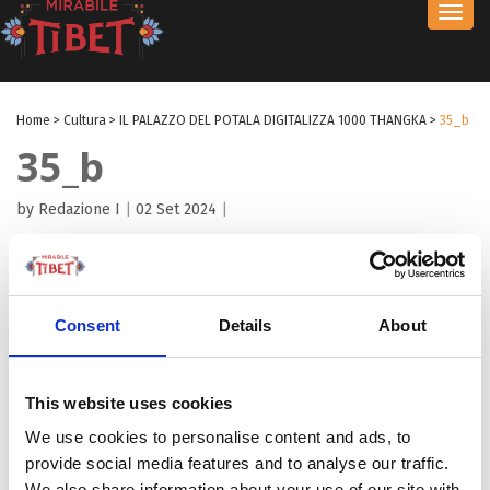
Toggl
navig
Home
>
Cultura
>
IL PALAZZO DEL POTALA DIGITALIZZA 1000 THANGKA
>
35_b
35_b
by Redazione I
|
02 Set 2024
|
Consent
Details
About
This website uses cookies
We use cookies to personalise content and ads, to
provide social media features and to analyse our traffic.
We also share information about your use of our site with