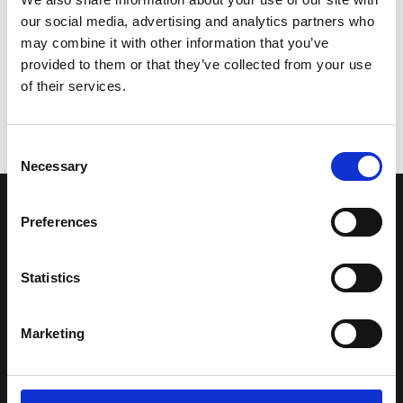
our social media, advertising and analytics partners who
may combine it with other information that you’ve
provided to them or that they’ve collected from your use
of their services.
Consent
Necessary
Selection
LA NOSTRA MISSION
Preferences
Una comunità di appassionati della cultura tibetana che hanno
Statistics
avuto modo di viaggiare e conoscere questa meravigliosa regione.
Una regione affascinante, densa di spiritualità che con i suoi
paesaggi e la sua gente è capace di riempire il cuore.
Marketing
Attraverso i nostri contributi cercheremo agevolare la conoscenza