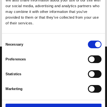
We also share information about your use of our site with
our social media, advertising and analytics partners who
may combine it with other information that you’ve
provided to them or that they’ve collected from your use
of their services.
Consent
Necessary
Selection
LA NOSTRA MISSION
Preferences
Una comunità di appassionati della cultura tibetana che hanno
Statistics
avuto modo di viaggiare e conoscere questa meravigliosa regione.
Una regione affascinante, densa di spiritualità che con i suoi
Marketing
paesaggi e la sua gente è capace di riempire il cuore.
Attraverso i nostri contributi cercheremo agevolare la conoscenza