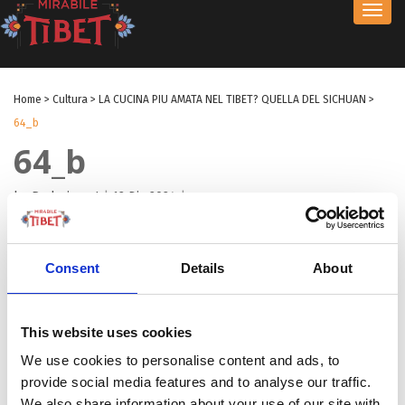
Toggl
navig
Home
>
Cultura
>
LA CUCINA PIU AMATA NEL TIBET? QUELLA DEL SICHUAN
>
64_b
64_b
by Redazione I
|
12 Dic 2024
|
Consent
Details
About
This website uses cookies
We use cookies to personalise content and ads, to
provide social media features and to analyse our traffic.
We also share information about your use of our site with