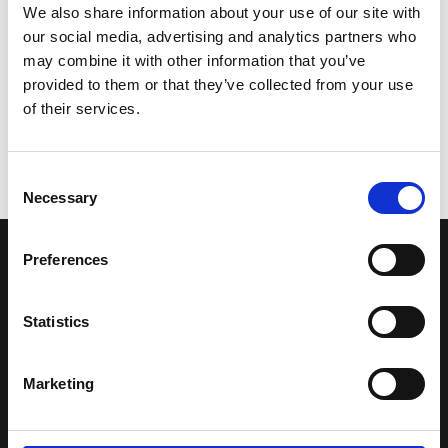
We also share information about your use of our site with
our social media, advertising and analytics partners who
may combine it with other information that you’ve
provided to them or that they’ve collected from your use
of their services.
Consent
Necessary
Selection
Preferences
LA NOSTRA MISSION
Statistics
Una comunità di appassionati della cultura tibetana che hanno
avuto modo di viaggiare e conoscere questa meravigliosa regione.
Una regione affascinante, densa di spiritualità che con i suoi
Marketing
paesaggi e la sua gente è capace di riempire il cuore.