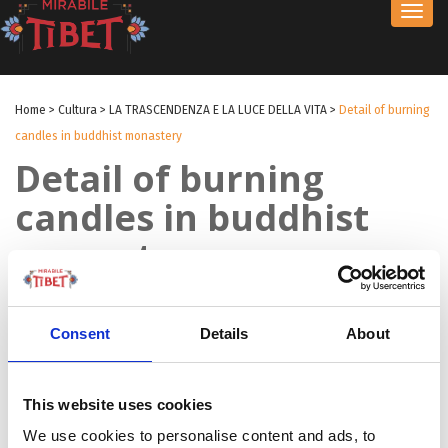
Toggl
navig
Home
>
Cultura
>
LA TRASCENDENZA E LA LUCE DELLA VITA
>
Detail of burning
candles in buddhist monastery
Detail of burning
candles in buddhist
monastery
by Innocenzo Quinto
|
18 Set 2017
|
Consent
Details
About
This website uses cookies
We use cookies to personalise content and ads, to