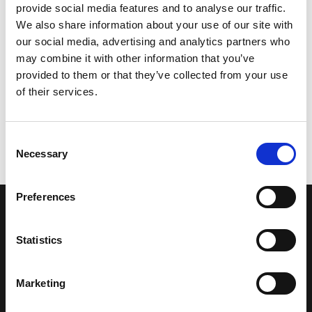
provide social media features and to analyse our traffic.
We also share information about your use of our site with
our social media, advertising and analytics partners who
may combine it with other information that you’ve
provided to them or that they’ve collected from your use
of their services.
Consent
Necessary
Selection
Preferences
LA NOSTRA MISSION
Statistics
Una comunità di appassionati della cultura tibetana che hanno
avuto modo di viaggiare e conoscere questa meravigliosa regione.
Marketing
Una regione affascinante, densa di spiritualità che con i suoi
paesaggi e la sua gente è capace di riempire il cuore.