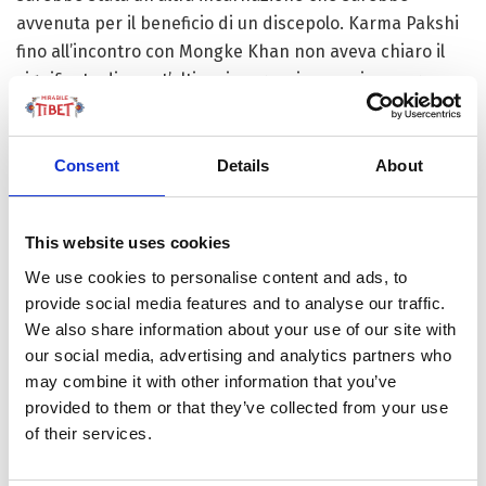
avvenuta per il beneficio di un discepolo. Karma Pakshi
fino all’incontro con Mongke Khan non aveva chiaro il
significato di quest’ultima incarnazione, poi comprese
che in realtà era la propria e che quel discepolo a cui si
riferiva era proprio il Khan mongolo. Infatti, trattandosi
di un imperatore, beneficiando una persona in realtà ne
Consent
Details
About
avrebbe beneficiate molte altre. Questa profezia
convinse Karma Pakshi dell’importanza della sua
This website uses cookies
missione di conversione al Buddhismo dell’imperatore
mongolo.
We use cookies to personalise content and ads, to
provide social media features and to analyse our traffic.
Cosa accadde poi?
We also share information about your use of our site with
our social media, advertising and analytics partners who
Come Kubilai Khan, anche Mongke Khan si circondava di
may combine it with other information that you’ve
un ambiente molto plurale dal punto di vista religioso.
provided to them or that they’ve collected from your use
Divenne celebre la sua opinione, fatta recapitare da un
of their services.
missionario al Re di Francia, che Dio ci ha dato molte