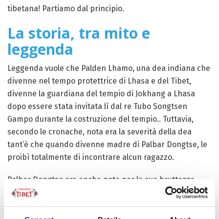
tibetana! Partiamo dal principio.
La storia, tra mito e
leggenda
Leggenda vuole che Palden Lhamo, una dea indiana che
divenne nel tempo protettrice di Lhasa e del Tibet,
divenne la guardiana del tempio di Jokhang a Lhasa
dopo essere stata invitata lì dal re Tubo Songtsen
Gampo durante la costruzione del tempio.. Tuttavia,
secondo le cronache, nota era la severità della dea
tant’è che quando divenne madre di Palbar Dongtse, le
proibì totalmente di incontrare alcun ragazzo.
Palbar Dongtse era anche nota per la sua bruttezza,
una condizione, dice la leggenda, figlia dai ‘cattivi
pensieri di sua madre’. Eppure al brutto aspetto
esteriore corrispondeva un animo candido e gentile che