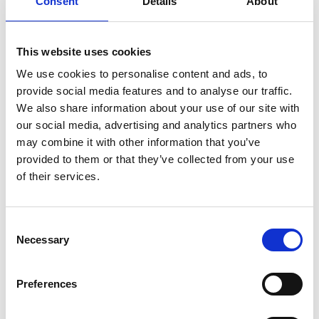
Consent
Details
About
rendeva la stessa Palbar Dongtse ben voluta ed amata
da tutti. Tra tutti i cittadini di Lhasa ce ne fu uno che si
This website uses cookies
innamorò di lei: Tritsugtsen, il guardiano del neonato
tempio di Jokhang. Palden Lhamo, adirata da questa
We use cookies to personalise content and ads, to
relazione, si infuriò a tal punto che ordinò ai due amanti
provide social media features and to analyse our traffic.
We also share information about your use of our site with
che avrebbero potuto incontrarsi solo il 15° giorno del
our social media, advertising and analytics partners who
10° mese di ogni anno. Ed è in questa giornata che si
may combine it with other information that you’ve
festeggia il “Festival della Dea”.
provided to them or that they’ve collected from your use
Quale quindi il nesso con la
of their services.
festa delle donne?
Consent
Come sempre quando si parla di Tibet, dobbiamo
Necessary
Selection
ricercare un significato più profondo. Nonostante
Palden Lhamo è la dea dell’ira, questa è altresì la
Preferences
“patrona” di Lhasa. Da secoli i tibetani hanno visto nelle
sue azioni nei confronti della figlia tutto l’amore