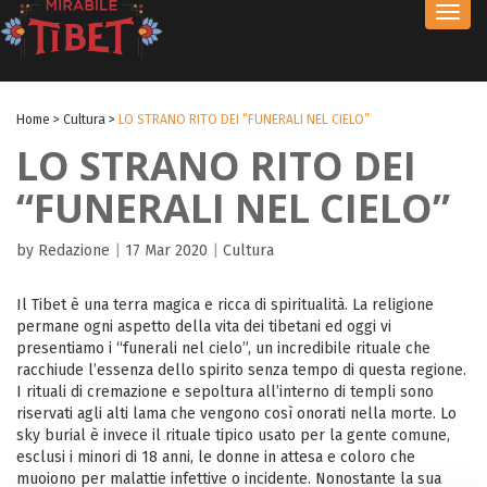
Toggl
navig
Home
>
Cultura
>
LO STRANO RITO DEI “FUNERALI NEL CIELO”
LO STRANO RITO DEI
“FUNERALI NEL CIELO”
by Redazione
|
17 Mar 2020
|
Cultura
Il Tibet è una terra magica e ricca di spiritualità. La religione
permane ogni aspetto della vita dei tibetani ed oggi vi
presentiamo i “funerali nel cielo”, un incredibile rituale che
racchiude l’essenza dello spirito senza tempo di questa regione.
I rituali di cremazione e sepoltura all’interno di templi sono
riservati agli alti lama che vengono così onorati nella morte. Lo
sky burial è invece il rituale tipico usato per la gente comune,
esclusi i minori di 18 anni, le donne in attesa e coloro che
muoiono per malattie infettive o incidente. Nonostante la sua