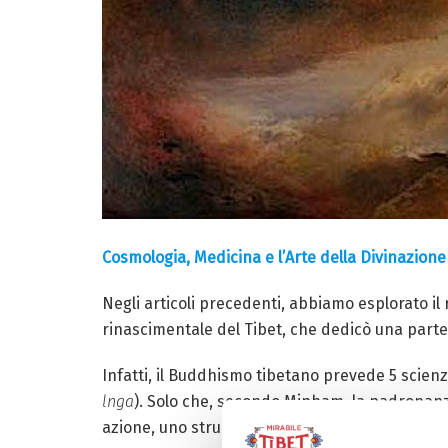
Cosmologia, Medicina e l’Arte della Divinazione
Negli articoli precedenti, abbiamo esplorato il
rinascimentale del Tibet, che dedicò una parte 
Infatti, il Buddhismo tibetano prevede 5 scienz
lnga
). Solo che, secondo Mipham, la padronanz
azione, uno strumento essenziale per preservare 