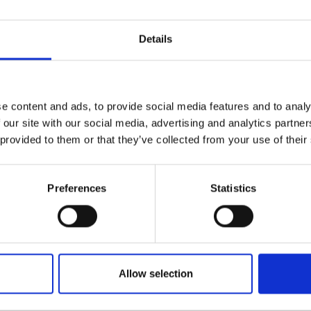
Details
 lignaggi e delle consuetudini locali, il sapere scientifico t
iere, commentare e standardizzare i testi fondamentali di que
pi rituali, in modo da creare un’Enciclopedia del Sapere chiar
e content and ads, to provide social media features and to analy
 our site with our social media, advertising and analytics partn
i preservare metodologie che altrimenti sarebbero andate pe
 provided to them or that they’ve collected from your use of their
 la gestione della vita pratica.
Preferences
Statistics
o sulla tradizione dei ‘Quattro Tantra’ ma beneficiano delle s
ocosmo speculare dell’Universo.
enti (terra, acqua, fuoco, aria e Spazio) e le loro “controparti
Allow selection
voso e mente); bile (
tripa
–
calore metabolico, digestione ed 
corpo).