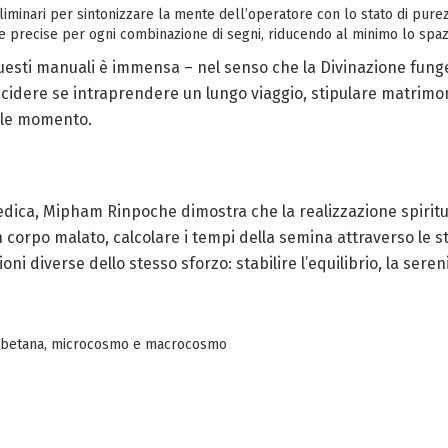
reliminari per sintonizzare la mente dell’operatore con lo stato di purezz
tive precise per ogni combinazione di segni, riducendo al minimo lo spaz
di questi manuali è immensa – nel senso che la Divinazione fu
cidere se intraprendere un lungo viaggio, stipulare matrimon
uale momento.
ica, Mipham Rinpoche dimostra che la realizzazione spiritual
 corpo malato, calcolare i tempi della semina attraverso le st
ni diverse dello stesso sforzo: stabilire l’equilibrio, la seren
ibetana
,
microcosmo e macrocosmo