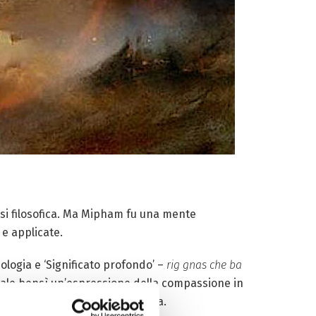
esi filosofica. Ma Mipham fu una mente
 e applicate.
nologia e ‘Significato profondo’ –
rig gnas che ba
tuale bensì un’espressione della compassione in
tra gli esseri umani e la Natura.