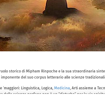
 ruolo storico di Mipham Rinpoche e la sua straordinaria sint
imponente del suo corpus letterario alle scienze tradizionali
e ‘maggiori: Linguistica, Logica,
Medicina
, Arti assieme a Tec
a delle scienze profane non è un “disturbo” per la via spiri
l’equilibrio psico-fisico dell’individuo e garantire l’armonia 