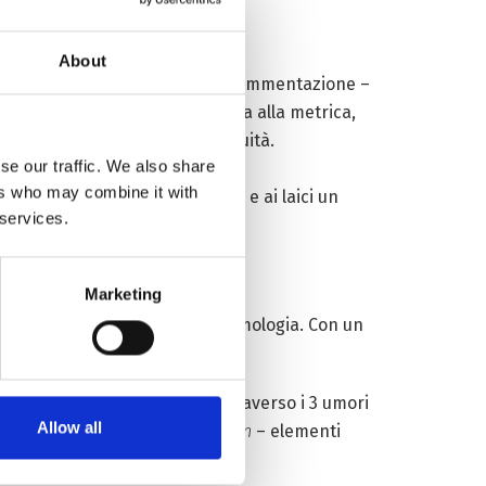
About
ibetano rischia una progressiva frammentazione –
ste discipline. Dalla Filologia alla metrica,
a, strutturata e priva di ambiguità.
se our traffic. We also share
ers who may combine it with
rdute, offrendo ai monasteri e ai laici un
 services.
Marketing
ue profonde intuizioni sulla Cosmologia. Con un
 interne”, che si esprimono attraverso i 3 umori
Allow all
energia vitale) e flemma (
bekan
– elementi