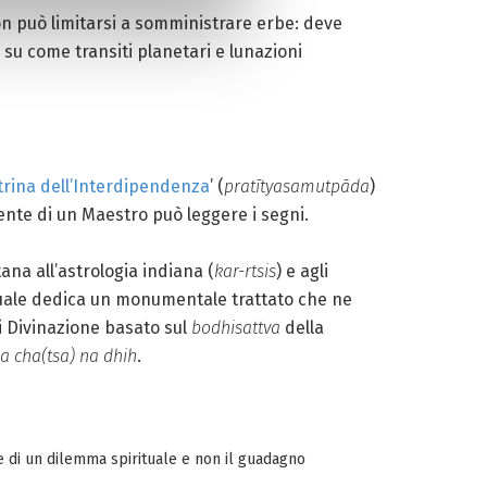
on può limitarsi a somministrare erbe: deve
i su come transiti planetari e lunazioni
trina dell’Interdipendenza
’ (
pratītyasamutpāda
)
ente di un Maestro può leggere i segni.
na all’astrologia indiana (
kar-rtsis
) e agli
 al quale dedica un monumentale trattato che ne
i Divinazione basato sul
bodhisattva
della
a cha(tsa) na dhih
.
e di un dilemma spirituale e non il guadagno