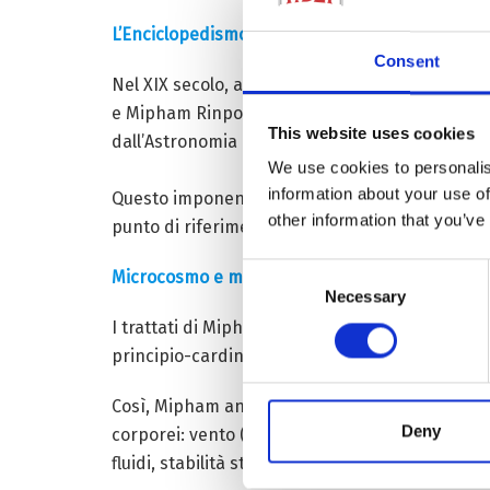
L’Enciclopedismo
Consent
Nel XIX secolo, a causa dell’isolamento dei vari
e Mipham Rinpoche assume il compito di raccogl
This website uses cookies
dall’Astronomia alla fusione dei metalli per sco
We use cookies to personalis
information about your use of
Questo imponente sforzo editoriale permette d
other information that you’ve
punto di riferimento autorevole e universale per
Consent
Microcosmo e macrocosmo
Necessary
Selection
I trattati di Mipham sulla Medicina si innestan
principio-cardine: del corpo umano come micr
Così, Mipham analizza l’interazione tra i 5 elem
Deny
corporei: vento (
lung
– movimento, sistema ner
fluidi, stabilità strutturale e lubrificazione del 