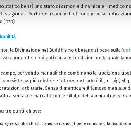
o statico bensì uno stato di armonia dinamica e il medico n
i stagionali. Pertanto, i suoi testi offrono precise indicazion
o (
rtsa
).
babilità
te, la Divinazione nel Buddhismo tibetano si basa sulla ‘
dot
so a una rete infinita di cause e condizioni della quale la m
campo, scrivendo manuali che combinano la tradizione tibeta
 Il suo sistema più celebre e tuttora praticato è il ‘Ju Thig’,
rpretazioni arbitrarie. Senza dimenticare il famoso manuale d
ado a sei facce marcato con le sillabe del suo mantra:
ah ra p
su tre punti-chiave:
agire spinti dall’altruismo, cercando il bene comune o la risoluzion