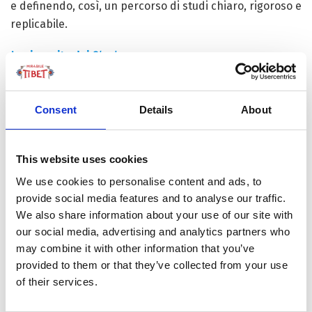
e definendo, così, un percorso di studi chiaro, rigoroso e
replicabile.
La rinascita dei
Shedra
Grazie all’adozione dei manuali di Mipham, le università
monastiche (
Shedra
) conobbero una nuova fioritura, e
Consent
Details
About
monasteri storici del Kham – come Kathok, Palyul e
Dzogchen, cioè i 3 maggiori del lignaggio Nyingma –
This website uses cookies
riorganizzarono le proprie classi.
We use cookies to personalise content and ads, to
Una transizione che produsse 3 importanti mutamenti:
provide social media features and to analyse our traffic.
We also share information about your use of our site with
La democratizzazione dello studio – grazie a testi di
our social media, advertising and analytics partners who
riferimento chiari, che ridussero seriamente il nepotismo
may combine it with other information that you’ve
legato ai lignaggi familiari e permisero anche ai giovani
monaci provenienti da famiglie meno abbienti o da regioni
provided to them or that they’ve collected from your use
remote di accedere a un’istruzione di alto livello.
of their services.
L’unificazione linguistica e concettuale – cioè, stessa
terminologia filosofica e stessi metodi di dibattito tra i