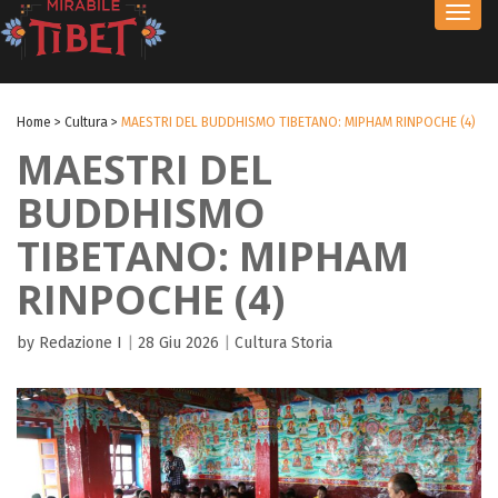
Toggl
navig
Home
>
Cultura
>
MAESTRI DEL BUDDHISMO TIBETANO: MIPHAM RINPOCHE (4)
MAESTRI DEL
BUDDHISMO
TIBETANO: MIPHAM
RINPOCHE (4)
by Redazione I
|
28 Giu 2026
|
Cultura
Storia