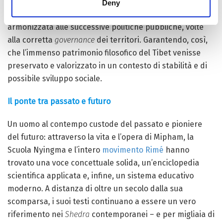
operato una vera transizione – da un sistema
Deny
frammentato a una rete scolastica più organica e
armonizzata alle successive politiche pubbliche, volte
alla corretta
governance
dei territori. Garantendo, così,
che l’immenso patrimonio filosofico del Tibet venisse
preservato e valorizzato in un contesto di stabilità e di
possibile sviluppo sociale.
Il ponte tra passato e futuro
Un uomo al contempo custode del passato e pioniere
del futuro: attraverso la vita e l’opera di Mipham, la
Scuola Nyingma e l’intero
movimento Rimé
hanno
trovato una voce concettuale solida, un’enciclopedia
scientifica applicata e, infine, un sistema educativo
moderno. A distanza di oltre un secolo dalla sua
scomparsa, i suoi testi continuano a essere un vero
riferimento nei
Shedra
contemporanei – e per migliaia di