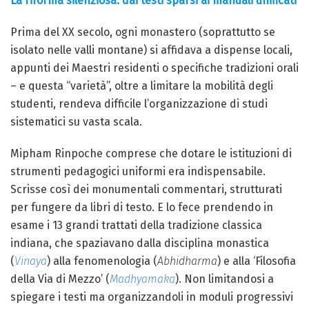
La riforma silenziosa: dai testi sparsi ai manuali unificati
Prima del XX secolo, ogni monastero (soprattutto se
isolato nelle valli montane) si affidava a dispense locali,
appunti dei Maestri residenti o specifiche tradizioni orali
– e questa “varietà”, oltre a limitare la mobilità degli
studenti, rendeva difficile l’organizzazione di studi
sistematici su vasta scala.
Mipham Rinpoche comprese che dotare le istituzioni di
strumenti pedagogici uniformi era indispensabile.
Scrisse così dei monumentali commentari, strutturati
per fungere da libri di testo. E lo fece prendendo in
esame i 13 grandi trattati della tradizione classica
indiana, che spaziavano dalla disciplina monastica
(
Vinaya
) alla fenomenologia (
Abhidharma
) e alla ‘Filosofia
della Via di Mezzo’ (
Madhyamaka
). Non limitandosi a
spiegare i testi ma organizzandoli in moduli progressivi