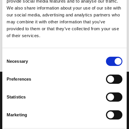
provide social media features and to analyse our traffic.
We also share information about your use of our site with
our social media, advertising and analytics partners who
may combine it with other information that you’ve
provided to them or that they’ve collected from your use
of their services.
Consent
Necessary
Selection
Preferences
LA NOSTRA MISSION
Statistics
Una comunità di appassionati della cultura tibetana che hanno
avuto modo di viaggiare e conoscere questa meravigliosa regione.
Marketing
Una regione affascinante, densa di spiritualità che con i suoi
paesaggi e la sua gente è capace di riempire il cuore.