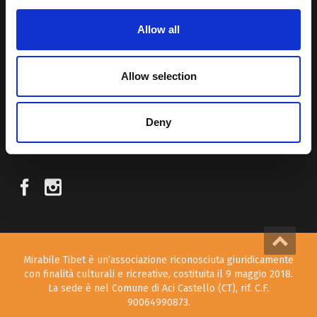
Allow all
Attraverso i nostri contributi cercheremo agevolare la conoscenza
della cultura, della storia e della religione del paese e rendere più
vicina la possibilità per chiunque voglia – almeno una volta nella vita
Allow selection
– visitare il “Tetto del Mondo”.
Deny
SEGUICI SUI NOSTRI SOCIAL
Mirabile Tibet è un’associazione riconosciuta giuridicamente
con finalità culturali e ricreative, costituita il 9 maggio 2018.
La sede è nel Comune di Aci Castello (CT), rif. C.F.
90064990873.