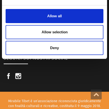
Una regione affascinante, densa di spiritualità che con i suoi
paesaggi e la sua gente è capace di riempire il cuore.
Allow all
Attraverso i nostri contributi cercheremo agevolare la conoscenza
della cultura, della storia e della religione del paese e rendere più
Allow selection
vicina la possibilità per chiunque voglia – almeno una volta nella vita
– visitare il “Tetto del Mondo”.
Deny
SEGUICI SUI NOSTRI SOCIAL
Mirabile Tibet è un’associazione riconosciuta giuridicamente
con finalità culturali e ricreative, costituita il 9 maggio 2018.