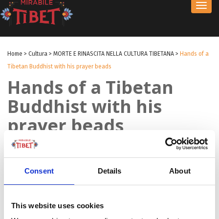
Toggl
navig
Home
>
Cultura
>
MORTE E RINASCITA NELLA CULTURA TIBETANA
>
Hands of a
Tibetan Buddhist with his prayer beads
Hands of a Tibetan
Buddhist with his
prayer beads
by Innocenzo Quinto
|
18 Set 2017
|
Consent
Details
About
This website uses cookies