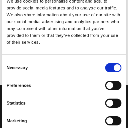
We use cookies to personalise content and ads, to
provide social media features and to analyse our traffic.
We also share information about your use of our site with
our social media, advertising and analytics partners who
may combine it with other information that you’ve
provided to them or that they’ve collected from your use
of their services.
Consent
Necessary
Selection
Preferences
LA NOSTRA MISSION
Statistics
Una comunità di appassionati della cultura tibetana che hanno
Marketing
avuto modo di viaggiare e conoscere questa meravigliosa regione.