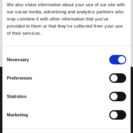
We also share information about your use of our site with
our social media, advertising and analytics partners who
may combine it with other information that you’ve
provided to them or that they’ve collected from your use
of their services.
Consent
Necessary
Selection
Preferences
LA NOSTRA MISSION
Statistics
Una comunità di appassionati della cultura tibetana che hanno
avuto modo di viaggiare e conoscere questa meravigliosa regione.
Una regione affascinante, densa di spiritualità che con i suoi
Marketing
paesaggi e la sua gente è capace di riempire il cuore.