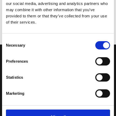
our social media, advertising and analytics partners who
may combine it with other information that you’ve
provided to them or that they’ve collected from your use
of their services.
Consent
Necessary
Selection
LA NOSTRA MISSION
Preferences
Una comunità di appassionati della cultura tibetana che hanno
Statistics
avuto modo di viaggiare e conoscere questa meravigliosa regione.
Una regione affascinante, densa di spiritualità che con i suoi
paesaggi e la sua gente è capace di riempire il cuore.
Marketing
Attraverso i nostri contributi cercheremo agevolare la conoscenza
della cultura, della storia e della religione del paese e rendere più