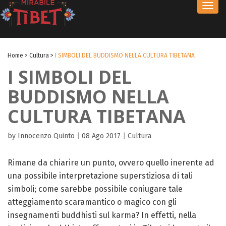
Toggl
navig
Home
>
Cultura
>
I SIMBOLI DEL BUDDISMO NELLA CULTURA TIBETANA
I SIMBOLI DEL
BUDDISMO NELLA
CULTURA TIBETANA
by Innocenzo Quinto
|
08 Ago 2017
|
Cultura
Rimane da chiarire un punto, ovvero quello inerente ad
una possibile interpretazione superstiziosa di tali
simboli; come sarebbe possibile coniugare tale
atteggiamento scaramantico o magico con gli
insegnamenti buddhisti sul karma? In effetti, nella