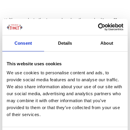
Utilizzare simboli ed eseguire rituali non significa affatto
rifugiarsi in un orizzonte irrazionale, di primitiva
superstizione. All’opposto, quello che viene proposto è
un atteggiamento di tipo energetico che ricade sulle
Consent
Details
About
forze e sulle condizioni presenti, nel quale, tuttavia, la
sensibilità non è assente. Mediante tali auspici, nella
This website uses cookies
loro semplicità, si ha occasione di mobilitare forze,
We use cookies to personalise content and ads, to
spirituali e soprattutto psicologiche, atte a favorire un
provide social media features and to analyse our traffic.
dato evento, attraverso una maggiore predisposizione
We also share information about your use of our site with
individuale all’evento stesso di cui si desidera la
our social media, advertising and analytics partners who
realizzazione.
may combine it with other information that you’ve
provided to them or that they’ve collected from your use
of their services.
Date queste considerazioni iniziali, vale la pena di