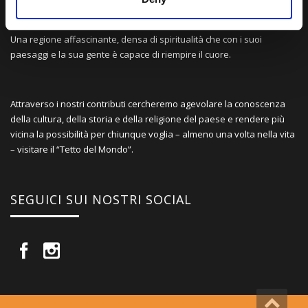
Una comunità di appassionati della cultura tibetana che hanno
avuto modo di viaggiare e conoscere questa meravigliosa regione.
Una regione affascinante, densa di spiritualità che con i suoi
paesaggi e la sua gente è capace di riempire il cuore.
Attraverso i nostri contributi cercheremo agevolare la conoscenza
della cultura, della storia e della religione del paese e rendere più
vicina la possibilità per chiunque voglia – almeno una volta nella vita
– visitare il “Tetto del Mondo”.
SEGUICI SUI NOSTRI SOCIAL