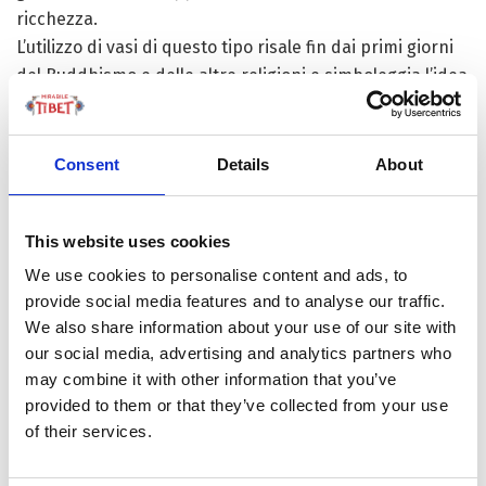
ricchezza.
L’utilizzo di vasi di questo tipo risale fin dai primi giorni
del Buddhismo e delle altre religioni e simboleggia l’idea
di ottenimento e soddisfazione dei desideri materiali.
Nel Buddismo tibetano si utilizzano vasi di forma
diversa a seconda delle pratiche rituali, in modo
Consent
Details
About
particolare per i rituali tantrici.
Il vaso della ricchezza simboleggia la realizzazione
This website uses cookies
spirituale, la perfezione del Dharma, la longevità e la
prosperità.
Il vessillo della vittoria
(in sancrito dhvaja, in
We use cookies to personalise content and ads, to
tibetano rgyal-mtshan) si riferisce a diversi oggetti della
provide social media features and to analyse our traffic.
We also share information about your use of our site with
cultura tibetana. E’ fatto in legno e tessuto, ma ne
our social media, advertising and analytics partners who
esistono copie in metallo. Classicamente è uno stretto
may combine it with other information that you’ve
cilindro di tessuto con tre o più strisce di seta adornato
provided to them or that they’ve collected from your use
con nastri di cinque colori (bianco, rosso, verde, blu,
of their services.
giallo). Funge da decorazione e generalmente si trova
all’interno di templi e monasteri, sospeso al soffitto,