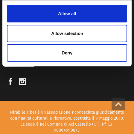
Allow all
Attraverso i nostri contributi cercheremo agevolare la conoscenza
della cultura, della storia e della religione del paese e rendere più
vicina la possibilità per chiunque voglia – almeno una volta nella vita
Allow selection
– visitare il “Tetto del Mondo”.
Deny
SEGUICI SUI NOSTRI SOCIAL
Mirabile Tibet è un’associazione riconosciuta giuridicamente
con finalità culturali e ricreative, costituita il 9 maggio 2018.
La sede è nel Comune di Aci Castello (CT), rif. C.F.
90064990873.