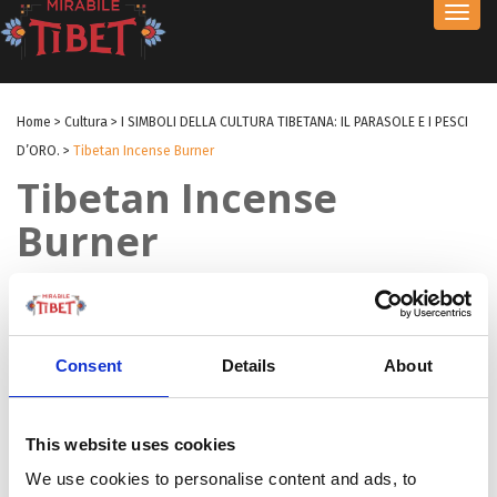
Toggl
navig
Home
>
Cultura
>
I SIMBOLI DELLA CULTURA TIBETANA: IL PARASOLE E I PESCI
D’ORO.
>
Tibetan Incense Burner
Tibetan Incense
Burner
by Innocenzo Quinto
|
30 Ago 2017
|
Consent
Details
About
This website uses cookies
We use cookies to personalise content and ads, to