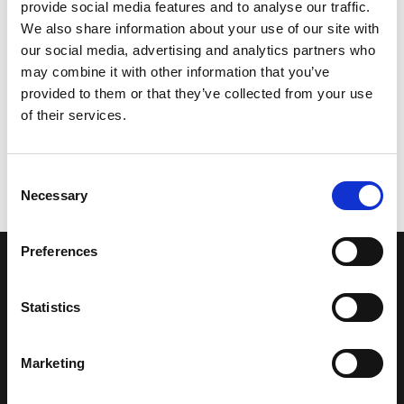
provide social media features and to analyse our traffic.
We also share information about your use of our site with
our social media, advertising and analytics partners who
may combine it with other information that you’ve
provided to them or that they’ve collected from your use
of their services.
Consent
Necessary
Selection
Preferences
LA NOSTRA MISSION
Statistics
Una comunità di appassionati della cultura tibetana che hanno
avuto modo di viaggiare e conoscere questa meravigliosa regione.
Marketing
Una regione affascinante, densa di spiritualità che con i suoi
paesaggi e la sua gente è capace di riempire il cuore.