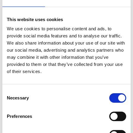
atteggiamento di tipo energetico che ricade sulle forze
e sulle condizioni presenti, nel quale, tuttavia, la
sensibilità non è assente. Mediante tali auspici, nella
This website uses cookies
loro semplicità, si ha occasione di mobilitare forze,
We use cookies to personalise content and ads, to
spirituali e soprattutto psicologiche, atte a favorire un
provide social media features and to analyse our traffic.
dato evento, attraverso una maggiore predisposizione
We also share information about your use of our site with
individuale all’evento stesso di cui si desidera la
our social media, advertising and analytics partners who
realizzazione.
may combine it with other information that you’ve
provided to them or that they’ve collected from your use
of their services.
Date queste considerazioni iniziali, vale la pena di
Consent
dedicarsi ad un particolare gruppo di simboli diffusi
Necessary
Selection
nella cultura tibetana, gli aṣṭamaṃgala, conosciuti in
Occidente come gli Otto Simboli di Buon Auspicio.
Preferences