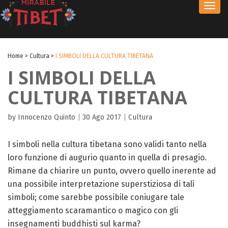
Toggl
navig
Home
>
Cultura
>
I SIMBOLI DELLA CULTURA TIBETANA
I SIMBOLI DELLA
CULTURA TIBETANA
by Innocenzo Quinto
|
30 Ago 2017
|
Cultura
I simboli nella cultura tibetana sono validi tanto nella
loro funzione di augurio quanto in quella di presagio.
Rimane da chiarire un punto, ovvero quello inerente ad
una possibile interpretazione superstiziosa di tali
simboli; come sarebbe possibile coniugare tale
atteggiamento scaramantico o magico con gli
insegnamenti buddhisti sul karma?