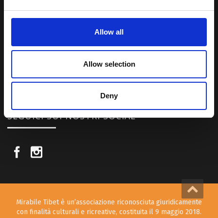
Una regione affascinante, densa di spiritualità che con i suoi
paesaggi e la sua gente è capace di riempire il cuore.
Allow all
Attraverso i nostri contributi cercheremo agevolare la conoscenza
della cultura, della storia e della religione del paese e rendere più
Allow selection
vicina la possibilità per chiunque voglia – almeno una volta nella vita
– visitare il “Tetto del Mondo”.
Deny
SEGUICI SUI NOSTRI SOCIAL
Mirabile Tibet è un’associazione riconosciuta giuridicamente
con finalità culturali e ricreative, costituita il 9 maggio 2018.