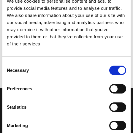
We use cookies to personalise content and ads, to
provide social media features and to analyse our traffic.
We also share information about your use of our site with
our social media, advertising and analytics partners who
may combine it with other information that you’ve
provided to them or that they’ve collected from your use
of their services.
Consent
Necessary
Selection
Preferences
LA NOSTRA MISSION
Statistics
Una comunità di appassionati della cultura tibetana che hanno
Marketing
avuto modo di viaggiare e conoscere questa meravigliosa regione.