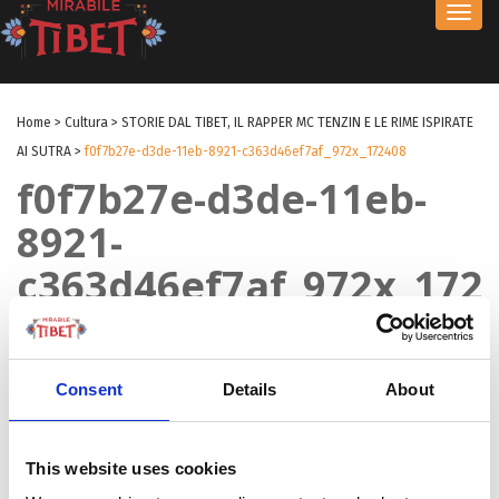
Toggl
navig
Home
>
Cultura
>
STORIE DAL TIBET, IL RAPPER MC TENZIN E LE RIME ISPIRATE
AI SUTRA
>
f0f7b27e-d3de-11eb-8921-c363d46ef7af_972x_172408
f0f7b27e-d3de-11eb-
8921-
c363d46ef7af_972x_172
by Redazione
|
17 Nov 2021
|
Consent
Details
About
This website uses cookies