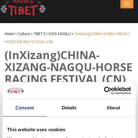
Toggl
navig
Home
>
Cultura
>
TIBET E I SUOI CAVALLI
>
(InXizang)CHINA-XIZANG-NAGQU-
HORSE RACING FESTIVAL (CN)
(InXizang)CHINA-
XIZANG-NAGQU-HORSE
RACING FESTIVAL (CN)
by Redazione I
|
25 Set 2025
|
Consent
Details
About
This website uses cookies