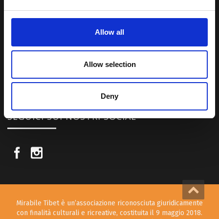
Una regione affascinante, densa di spiritualità che con i suoi
paesaggi e la sua gente è capace di riempire il cuore.
Allow all
Attraverso i nostri contributi cercheremo agevolare la conoscenza
della cultura, della storia e della religione del paese e rendere più
Allow selection
vicina la possibilità per chiunque voglia – almeno una volta nella vita
– visitare il “Tetto del Mondo”.
Deny
SEGUICI SUI NOSTRI SOCIAL
Mirabile Tibet è un’associazione riconosciuta giuridicamente
con finalità culturali e ricreative, costituita il 9 maggio 2018.