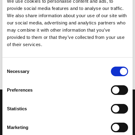
We use cookies to personalise content and ads, to
provide social media features and to analyse our traffic.
We also share information about your use of our site with
our social media, advertising and analytics partners who
may combine it with other information that you’ve
provided to them or that they’ve collected from your use
of their services.
Consent
Necessary
Selection
Preferences
LA NOSTRA MISSION
Statistics
Una comunità di appassionati della cultura tibetana che hanno
Marketing
avuto modo di viaggiare e conoscere questa meravigliosa regione.