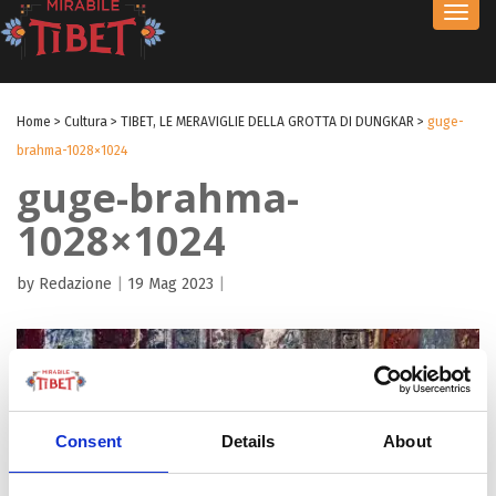
Toggl
navig
Home
>
Cultura
>
TIBET, LE MERAVIGLIE DELLA GROTTA DI DUNGKAR
>
guge-
brahma-1028×1024
guge-brahma-
1028×1024
by Redazione
|
19 Mag 2023
|
Consent
Details
About