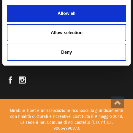
Allow all
Attraverso i nostri contributi cercheremo agevolare la conoscenza
della cultura, della storia e della religione del paese e rendere più
vicina la possibilità per chiunque voglia – almeno una volta nella vita
Allow selection
– visitare il “Tetto del Mondo”.
Deny
SEGUICI SUI NOSTRI SOCIAL
Mirabile Tibet è un’associazione riconosciuta giuridicamente
con finalità culturali e ricreative, costituita il 9 maggio 2018.
La sede è nel Comune di Aci Castello (CT), rif. C.F.
90064990873.