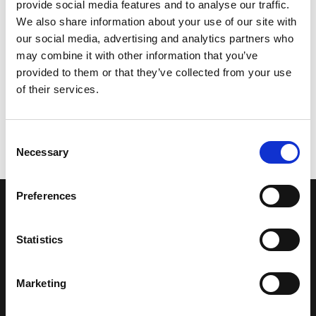
provide social media features and to analyse our traffic.
We also share information about your use of our site with
our social media, advertising and analytics partners who
may combine it with other information that you’ve
provided to them or that they’ve collected from your use
of their services.
Consent
Necessary
Selection
Preferences
LA NOSTRA MISSION
Statistics
Una comunità di appassionati della cultura tibetana che hanno
avuto modo di viaggiare e conoscere questa meravigliosa regione.
Marketing
Una regione affascinante, densa di spiritualità che con i suoi
paesaggi e la sua gente è capace di riempire il cuore.