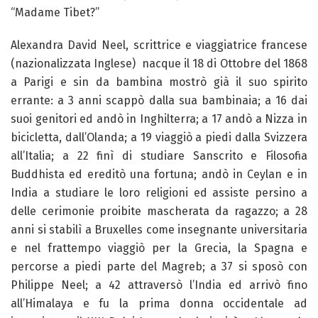
“Madame Tibet?”
Alexandra David Neel, scrittrice e viaggiatrice francese
(nazionalizzata Inglese) nacque il 18 di Ottobre del 1868
a Parigi e sin da bambina mostrò già il suo spirito
errante: a 3 anni scappò dalla sua bambinaia; a 16 dai
suoi genitori ed andò in Inghilterra; a 17 andò a Nizza in
bicicletta, dall’Olanda; a 19 viaggiò a piedi dalla Svizzera
all’Italia; a 22 finì di studiare Sanscrito e Filosofia
Buddhista ed ereditò una fortuna; andò in Ceylan e in
India a studiare le loro religioni ed assiste persino a
delle cerimonie proibite mascherata da ragazzo; a 28
anni si stabilì a Bruxelles come insegnante universitaria
e nel frattempo viaggiò per la Grecia, la Spagna e
percorse a piedi parte del Magreb; a 37 si sposò con
Philippe Neel; a 42 attraversò l’India ed arrivò fino
all’Himalaya e fu la prima donna occidentale ad