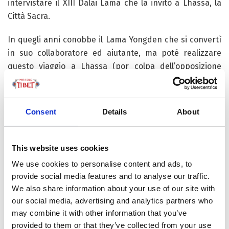
intervistare il XIII Dalai Lama che la invitò a Lhassa, la
Città Sacra.
In quegli anni conobbe il Lama Yongden che si convertì
in suo collaboratore ed aiutante, ma poté realizzare
questo viaggio a Lhassa (por colpa dell’opposizione
inglese ed altre avventure) solo dopo cinque tentativi e
dopo 11 anni, cioè, a 56 anni e dopo aver viaggiato per il
Giappone, la Corea e la Cina. Lì visse 12 anni; a 68 anni
Consent
Details
About
andò in Siberia e in Cina, a 78 ritornò a casa sua a Digne,
nel sud della Francia e lì morì l’8 Settembre del 1969
all’età di 101 anni.
This website uses cookies
We use cookies to personalise content and ads, to
Tra le sue opere (più di 40) ci sono:
“Magia d’Amore e
provide social media features and to analyse our traffic.
Magia Nera”
,
“Il Lama delle Cinque Saggezze”
,
“Maghi e
We also share information about your use of our site with
Mistici del Tibet”
,
“Gli Insegnamenti Segreti del Buddhismo
our social media, advertising and analytics partners who
Tibetano”
,
“Iniziazioni ed Iniziati del Tibet”
,
“La Conoscenza
may combine it with other information that you’ve
Trascendente”
,
“Testi Tibetani Inediti”
,
“Viaggio di una
provided to them or that they’ve collected from your use