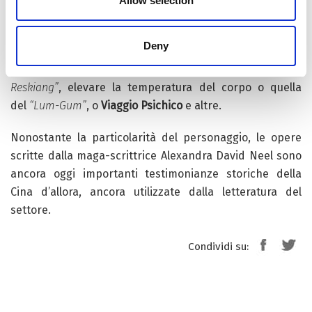
Allow selection
malgrado loro fossero esperti nel Mondo della Mente,
impiegarono sei mesi di lavoro continuo per poterla
Deny
disintegrare”
. Si dice che conosceva a fondo questa
tecnica dei
“Tulpa”
per materializzare, la
“Tumo
Reskiang”
, elevare la temperatura del corpo o quella
del
“Lum-Gum”
, o
Viaggio Psichico
e altre.
Nonostante la particolarità del personaggio, le opere
scritte dalla maga-scrittrice Alexandra David Neel sono
ancora oggi importanti testimonianze storiche della
Cina d’allora, ancora utilizzate dalla letteratura del
settore.
Condividi su: