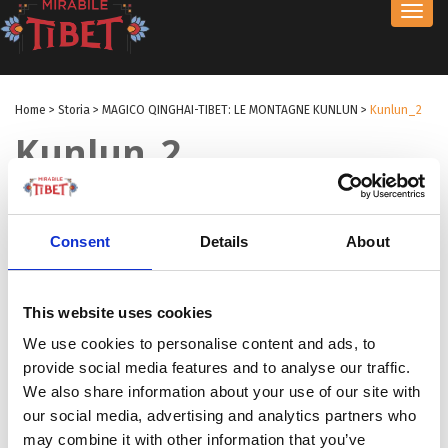
Toggl
navig
Home
>
Storia
>
MAGICO QINGHAI-TIBET: LE MONTAGNE KUNLUN
>
Kunlun_2
Kunlun_2
by Redazione I
|
10 Dic 2025
|
Consent
Details
About
This website uses cookies
We use cookies to personalise content and ads, to
provide social media features and to analyse our traffic.
We also share information about your use of our site with
our social media, advertising and analytics partners who
may combine it with other information that you’ve