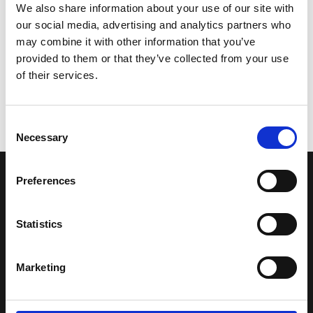
We also share information about your use of our site with
our social media, advertising and analytics partners who
may combine it with other information that you’ve
provided to them or that they’ve collected from your use
of their services.
Consent
Necessary
Selection
Preferences
LA NOSTRA MISSION
Statistics
Una comunità di appassionati della cultura tibetana che hanno
avuto modo di viaggiare e conoscere questa meravigliosa regione.
Una regione affascinante, densa di spiritualità che con i suoi
Marketing
paesaggi e la sua gente è capace di riempire il cuore.