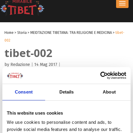
Toggl
navig
Home
>
Storia
>
MEIDTAZIONE TIBETANA: TRA RELIGIONE E MEDICINA
>
tibet-
002
tibet-002
by Redazione
|
14 Mag 2017
|
Consent
Details
About
This website uses cookies
We use cookies to personalise content and ads, to
provide social media features and to analyse our traffic.